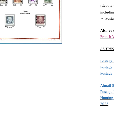
Période 
includin
Post
Also ver
French V
AUTRES
Postage
Postage
Postage
Aimail 
Postage 
Hunting 
2023