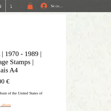
G
⤵️
Se connecter
| 1970 - 1989 |
age Stamps |
ais A4
Prix
00 €
bum of the United States of
a
e album