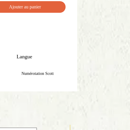
Ajouter au panier
Langue
nglais
umérotation Scott
Anglais