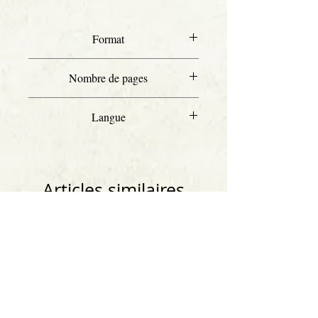
Format
A4
Nombre de pages
22
Langue
Anglais
Numérotation Scott
Articles similaires
Anglais
Anglais