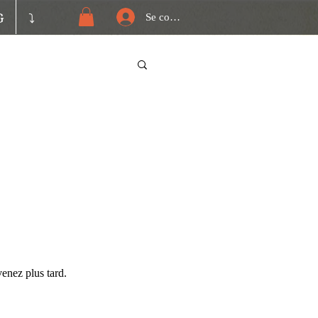
G
⤵️
Se connecter
enez plus tard.