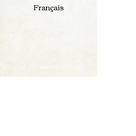
Français
Bouton
Contact
FAQ
© 2020 by StampAlbumDownload
Termes & Conditions