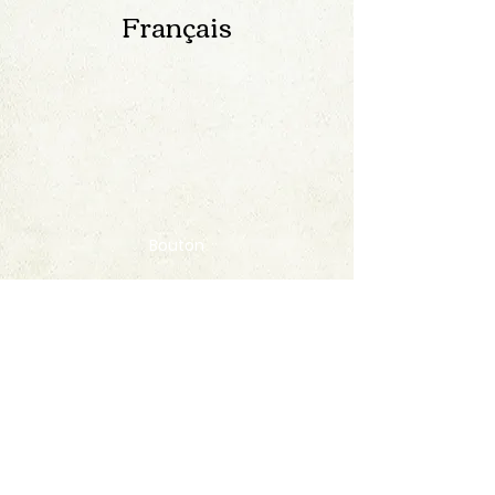
Français
Bouton
Contact
FAQ
© 2020 by StampAlbumDownload
Termes & Conditions