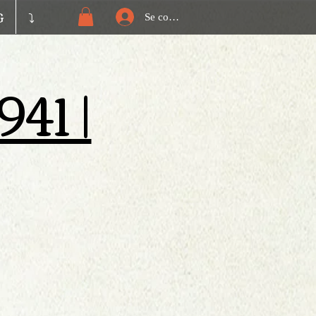
G
⤵️
Se connecter
41 |