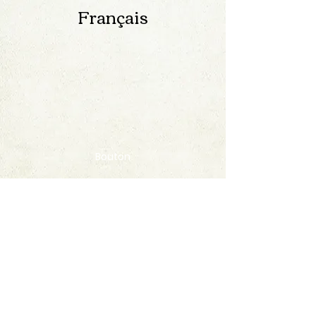
Français
Bouton
Contact
FAQ
© 2020 by StampAlbumDownload
Termes & Conditions