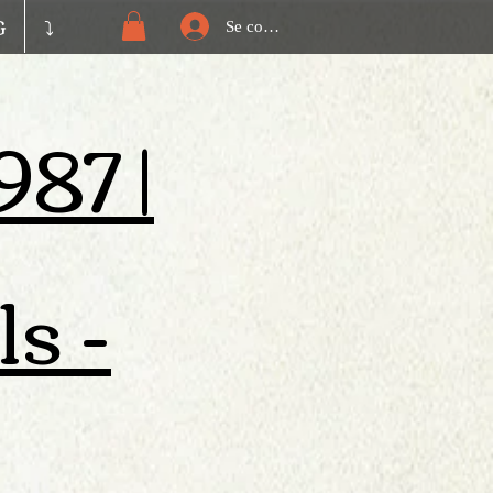
G
⤵️
Se connecter
987 |
s -