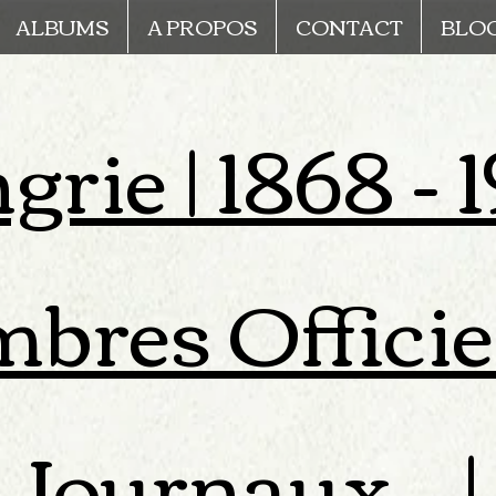
ALBUMS
A PROPOS
CONTACT
BLO
rie | 1868 - 1
mbres Officiel
Journaux... |