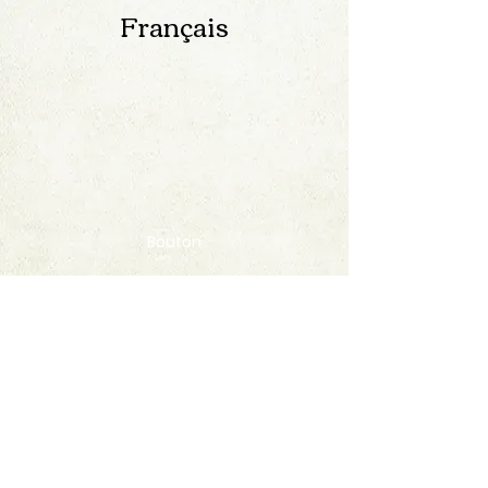
Français
Bouton
Contact
FAQ
© 2020 by StampAlbumDownload
Termes & Conditions