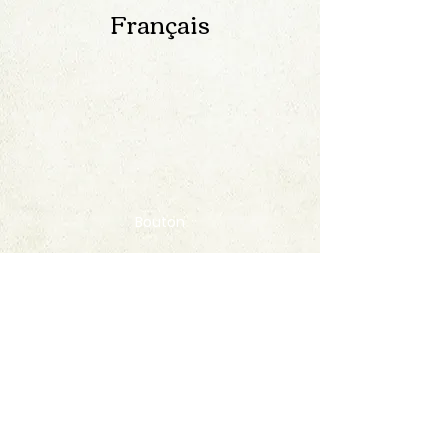
Français
Bouton
Contact
FAQ
© 2020 by StampAlbumDownload
Termes & Conditions