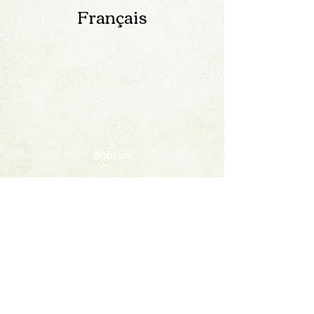
Français
Bouton
Contact
FAQ
© 2020 by StampAlbumDownload
Termes & Conditions