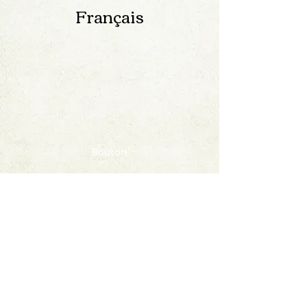
Français
Bouton
Contact
FAQ
© 2020 by StampAlbumDownload
Termes & Conditions