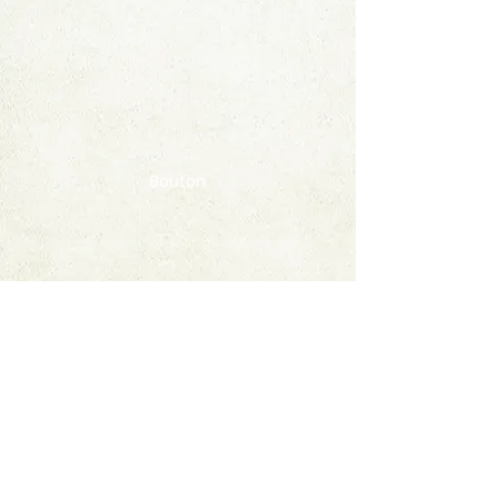
Bouton
Contact
FAQ
© 2020 by StampAlbumDownload
Termes & Conditions