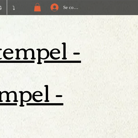
G
⤵️
Se connecter
tempel -
mpel -