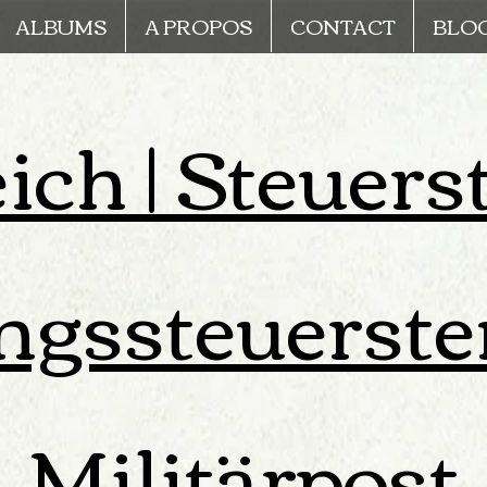
ALBUMS
A PROPOS
CONTACT
BLO
ich | Steuers
ngssteuerste
Militärpost