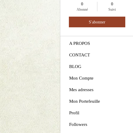
0
0
ACCUEIL
Abonné
Suivi
BOUTIQUE
S'abonner
ALBUMS
A PROPOS
CONTACT
BLOG
Mon Compte
Mes adresses
Mon Portefeuille
Profil
Followers