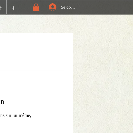
G
⤵️
Se connecter
on
ns sur lui-même,