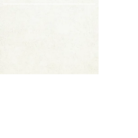
Contact
FAQ
© 2020 by StampAlbumDownload
Termes & Conditions