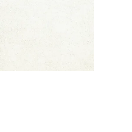
Contact
FAQ
© 2020 by StampAlbumDownload
Termes & Conditions