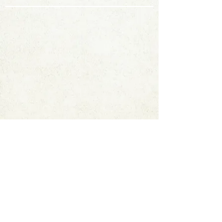
Contact
FAQ
© 2020 by StampAlbumDownload
Termes & Conditions