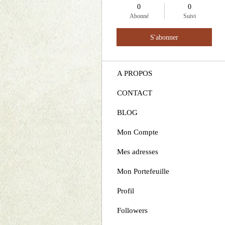
0
0
ACCUEIL
Abonné
Suivi
BOUTIQUE
S'abonner
ALBUMS
A PROPOS
CONTACT
BLOG
Mon Compte
Mes adresses
Mon Portefeuille
Profil
Followers