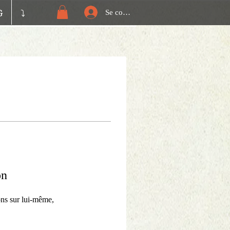
G
⤵️
Se connecter
on
ns sur lui-même,