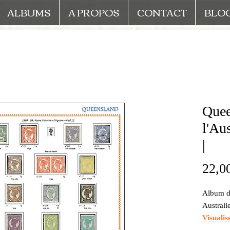
ALBUMS
A PROPOS
CONTACT
BLO
Quee
l'Aus
|
22,0
Album de
Australi
Visualis