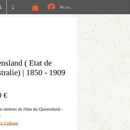
G
⤵️
Se connecter
nsland ( Etat de
tralie) | 1850 - 1909
Prix
0 €
 timbres de l'état du Queensland -
e
ez l'album