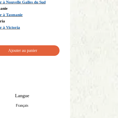
r à Nouvelle Galles du Sud
anie
r à Tasmanie
toria
r à Victoria
Ajouter au panier
Langue
Français