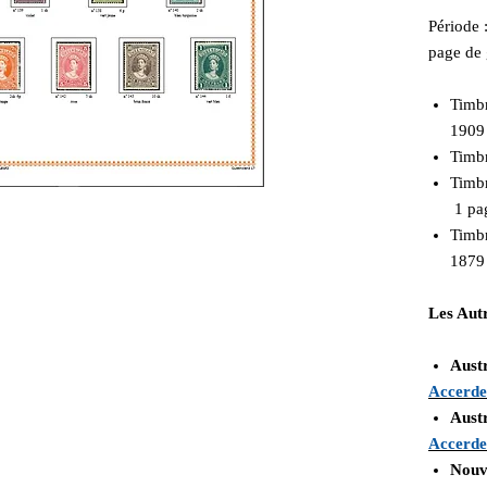
Période 
page de
Tim
1909
Tim
Timb
1 pa
Tim
1879
Les Autr
Austr
Accerde
Austr
Accerde
Nouv