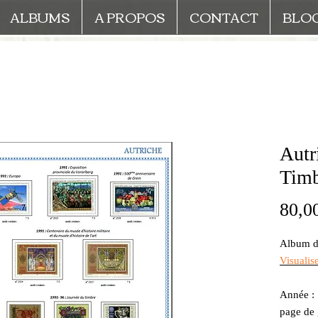
ALBUMS
A PROPOS
CONTACT
BLO
Autr
Timb
80,0
Album de
Visualis
Année : 
page de