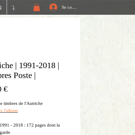
G
⤵️
Se connecter
iche | 1991-2018 |
res Poste |
Prix
0 €
 timbres de l'Autriche
ez l'album
1991 - 2018 : 172 pages dont la
 garde